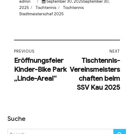
Author
Posted
admin
September 30, 2025September 30,
Categories
on
Tags
2025
Tischtennis
Tischtennis
Stadtmeisterschaf 2025
Beitragsnavigation
PREVIOUS
NEXT
Eröffnungsfeier
Tischtennis-
Previous
Next
Kinder-Bike Park
Vereinsmeisters
post:
post:
„Linde-Areal“
chaften beim
SSV Kau 2025
Suche
Search
SE