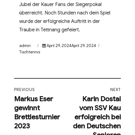
Jubel der Kauer Fans der Siegerpokal
überreicht. Noch Stunden nach dem Spiel
wurde der erfolgreiche Auftritt in der
Traube in Tettnang gefeiert.
Author
Posted
Categories
admin
April 29, 2024April 29, 2024
on
Tischtennis
Beitragsnavigation
PREVIOUS
NEXT
Markus Eser
Karin Dostal
Previous
Next
gewinnt
vom SSV Kau
post:
post:
Brettlesturnier
erfolgreich bei
2023
den Deutschen